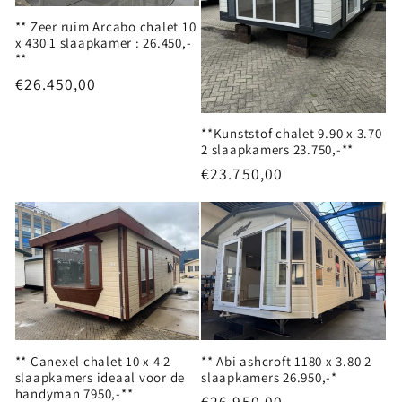
** Zeer ruim Arcabo chalet 10
x 430 1 slaapkamer : 26.450,-
**
Normale
€26.450,00
prijs
**Kunststof chalet 9.90 x 3.70
2 slaapkamers 23.750,-**
Normale
€23.750,00
prijs
** Canexel chalet 10 x 4 2
** Abi ashcroft 1180 x 3.80 2
slaapkamers ideaal voor de
slaapkamers 26.950,-*
handyman 7950,-**
Normale
€26.950,00