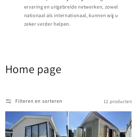
ervaring en uitgebreide netwerken, zowel
nationaal als internationaal, kunnen wij u
zeker verder helpen.
C
Home page
o
l
Filteren en sorteren
12 producten
l
e