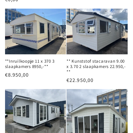
prijs
**Inruilkoopje 11 x 370 3
** Kunststof stacaravan 9.00
slaapkamers 8950,-**
x 3.70 2 slaapkamers 22.950,-
**
Normale
€8.950,00
Normale
€22.950,00
prijs
prijs