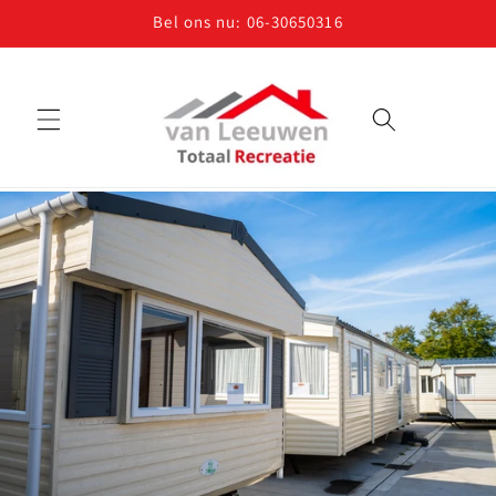
Meteen
Bel ons nu: 06-30650316
naar de
content