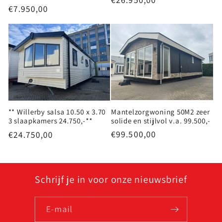
Normale
€7.950,00
prijs
prijs
Mantelzorgwoning 50M2 zeer
** Willerby salsa 10.50 x 3.70
solide en stijlvol v.a. 99.500,-
3 slaapkamers 24.750,-**
Normale
€99.500,00
Normale
€24.750,00
prijs
prijs
Schrijf je in voor onze nieuwsbrief
E‑mail