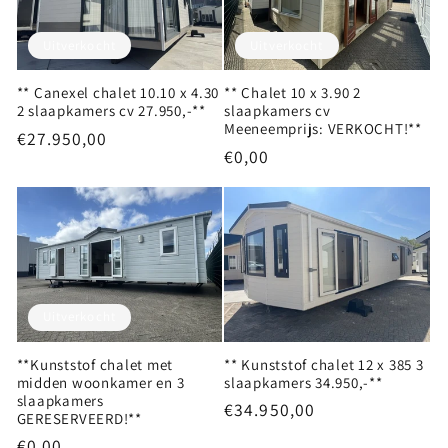
c
t
Uitverkocht
Uitverkocht
i
** Canexel chalet 10.10 x 4.30
** Chalet 10 x 3.90 2
2 slaapkamers cv 27.950,-**
slaapkamers cv
Meeneemprijs: VERKOCHT!**
Normale
€27.950,00
e
Normale
€0,00
prijs
prijs
:
Uitverkocht
**Kunststof chalet met
** Kunststof chalet 12 x 385 3
midden woonkamer en 3
slaapkamers 34.950,-**
slaapkamers
Normale
€34.950,00
GERESERVEERD!**
prijs
Normale
€0,00