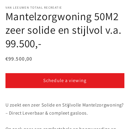
VAN LEEUWEN TOTAAL RECREATIE
Mantelzorgwoning 50M2
zeer solide en stijlvol v.a.
99.500,-
Regular
€99.500,00
price
Schedule a viewing
U zoekt een zeer Solide en Stijlvolle Mantelzorgwoning?
– Direct Leverbaar & compleet gasloos.
Op zoek naar een comfortabele en hoogwaardige en