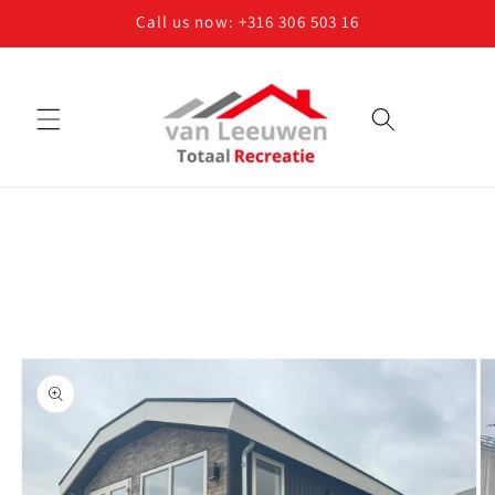
Skip to
Call us now: +316 306 503 16
content
Skip to
product
information